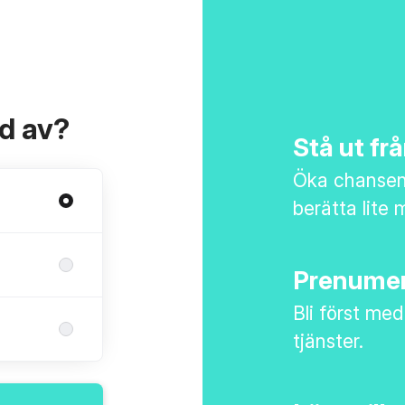
ad av?
Stå ut f
Öka chansen 
berätta lite 
Prenumer
Bli först med
tjänster.